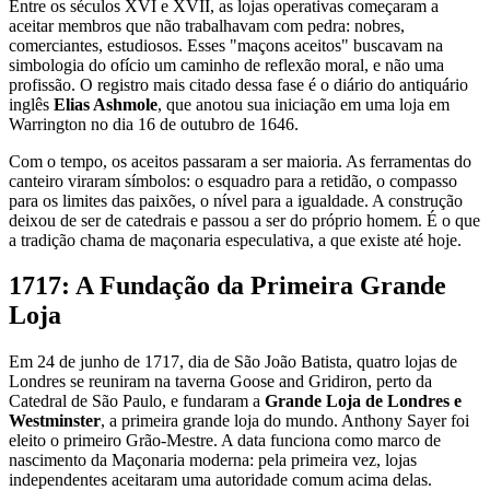
Entre os séculos XVI e XVII, as lojas operativas começaram a
aceitar membros que não trabalhavam com pedra: nobres,
comerciantes, estudiosos. Esses "maçons aceitos" buscavam na
simbologia do ofício um caminho de reflexão moral, e não uma
profissão. O registro mais citado dessa fase é o diário do antiquário
inglês
Elias Ashmole
, que anotou sua iniciação em uma loja em
Warrington no dia 16 de outubro de 1646.
Com o tempo, os aceitos passaram a ser maioria. As ferramentas do
canteiro viraram símbolos: o esquadro para a retidão, o compasso
para os limites das paixões, o nível para a igualdade. A construção
deixou de ser de catedrais e passou a ser do próprio homem. É o que
a tradição chama de maçonaria especulativa, a que existe até hoje.
1717: A Fundação da Primeira Grande
Loja
Em 24 de junho de 1717, dia de São João Batista, quatro lojas de
Londres se reuniram na taverna Goose and Gridiron, perto da
Catedral de São Paulo, e fundaram a
Grande Loja de Londres e
Westminster
, a primeira grande loja do mundo. Anthony Sayer foi
eleito o primeiro Grão-Mestre. A data funciona como marco de
nascimento da Maçonaria moderna: pela primeira vez, lojas
independentes aceitaram uma autoridade comum acima delas.