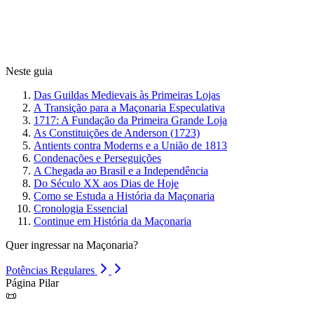
Neste guia
Das Guildas Medievais às Primeiras Lojas
A Transição para a Maçonaria Especulativa
1717: A Fundação da Primeira Grande Loja
As Constituições de Anderson (1723)
Antients contra Moderns e a União de 1813
Condenações e Perseguições
A Chegada ao Brasil e a Independência
Do Século XX aos Dias de Hoje
Como se Estuda a História da Maçonaria
Cronologia Essencial
Continue em História da Maçonaria
Quer ingressar na Maçonaria?
Potências Regulares
Página Pilar
📜