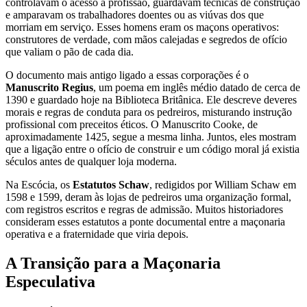
controlavam o acesso à profissão, guardavam técnicas de construção
e amparavam os trabalhadores doentes ou as viúvas dos que
morriam em serviço. Esses homens eram os maçons operativos:
construtores de verdade, com mãos calejadas e segredos de ofício
que valiam o pão de cada dia.
O documento mais antigo ligado a essas corporações é o
Manuscrito Regius
, um poema em inglês médio datado de cerca de
1390 e guardado hoje na Biblioteca Britânica. Ele descreve deveres
morais e regras de conduta para os pedreiros, misturando instrução
profissional com preceitos éticos. O Manuscrito Cooke, de
aproximadamente 1425, segue a mesma linha. Juntos, eles mostram
que a ligação entre o ofício de construir e um código moral já existia
séculos antes de qualquer loja moderna.
Na Escócia, os
Estatutos Schaw
, redigidos por William Schaw em
1598 e 1599, deram às lojas de pedreiros uma organização formal,
com registros escritos e regras de admissão. Muitos historiadores
consideram esses estatutos a ponte documental entre a maçonaria
operativa e a fraternidade que viria depois.
A Transição para a Maçonaria
Especulativa