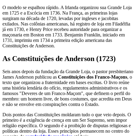
O modelo se espalhou rápido. A Irlanda organizou sua Grande Loja
em 1725 e a Escócia em 1736. Na França, as primeiras lojas
surgiram na década de 1720, levadas por ingleses e jacobitas
exilados. Nas colônias americanas, há registro de loja em Filadélfia
já em 1730, e Henry Price recebeu autoridade para organizar a
maçonaria em Boston em 1733. Benjamin Franklin, iniciado em
1731, imprimiu em 1734 a primeira edição americana das
Constituições de Anderson.
As Constituições de Anderson (1723)
Seis anos depois da fundação da Grande Loja, o pastor presbiteriano
James Anderson publicou as
Constituições dos Franco-Maçons
, o
texto que organizou a fraternidade em bases escritas. O livro reúne
uma história lendária do ofício, regulamentos administrativos e os
famosos "Deveres de um Franco-Maçom", que definem o perfil do
membro: um homem livre, de bons costumes, que acredita em Deus
e não se envolve em conspirações contra o Estado.
Dois pontos das Constituições moldaram tudo o que veio depois. O
primeiro é a exigência de crença em um Ser Supremo, sem impor
religião específica. O segundo é a proibição de disputas religiosas e
políticas dentro da loja. Esses princípios permanecem no centro do