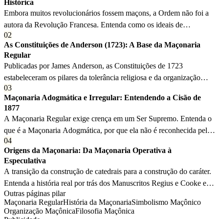
Histórica
Embora muitos revolucionários fossem maçons, a Ordem não foi a
autora da Revolução Francesa. Entenda como os ideais de
02
Liberdade, Igualdade e Fraternidade convergiram com a filosofia
As Constituições de Anderson (1723): A Base da Maçonaria
maçônica.
Regular
Publicadas por James Anderson, as Constituições de 1723
estabeleceram os pilares da tolerância religiosa e da organização
03
maçônica que regem a Maçonaria Regular até hoje.
Maçonaria Adogmática e Irregular: Entendendo a Cisão de
1877
A Maçonaria Regular exige crença em um Ser Supremo. Entenda o
que é a Maçonaria Adogmática, por que ela não é reconhecida pela
04
UGLE e como isso afeta o reconhecimento mundial.
Origens da Maçonaria: Da Maçonaria Operativa à
Especulativa
A transição da construção de catedrais para a construção do caráter.
Entenda a história real por trás dos Manuscritos Regius e Cooke e o
Outras páginas pilar
nascimento da Maçonaria moderna.
Maçonaria Regular
História da Maçonaria
Simbolismo Maçônico
Organização Maçônica
Filosofia Maçônica