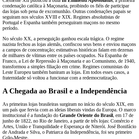
Clemente XII publicou a bula
In Eminenti Apostolatus
, a primeira
condenação católica à Maçonaria, proibindo os fiéis de participar
das lojas sob pena de excomunhão. Outras condenações papais se
seguiram nos séculos XVIII e XIX. Regimes absolutistas de
Portugal e Espanha também perseguiram maçons no mesmo
período.
No século XX, a perseguição ganhou escala trágica. O regime
nazista fechou as lojas alemãs, confiscou seus bens e enviou maçons
a campos de concentração; estimativas históricas falam em dezenas
de milhares de vítimas entre os países ocupados. Na Espanha de
Franco, a Lei de Repressão à Maçonaria e ao Comunismo, de 1940,
transformou a simples filiação em crime. Regimes comunistas do
Leste Europeu também baniram as lojas. Em todos esses casos, a
fraternidade só voltou a funcionar com a redemocratização.
A Chegada ao Brasil e a Independência
As primeiras lojas brasileiras surgiram no início do século XIX, em
um país que fervia com as ideias liberais vindas da Europa. O marco
institucional é a fundação do
Grande Oriente do Brasil
, em 17 de
junho de 1822, no Rio de Janeiro, a partir de três lojas: Comércio e
Artes, União e Tranquilidade e Esperança de Niterói. José Bonifácio
de Andrada e Silva, o Patriarca da Independência, foi seu primeiro
Grão-Mestre.