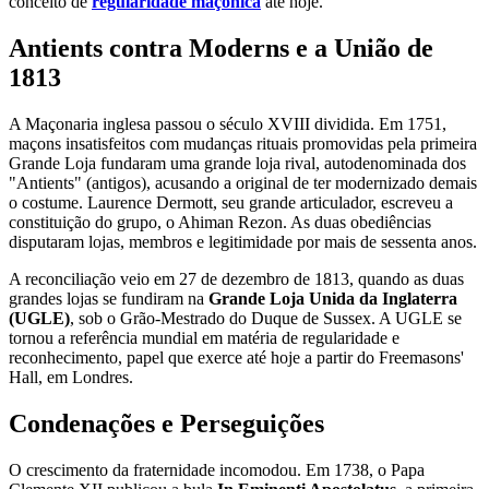
conceito de
regularidade maçônica
até hoje.
Antients contra Moderns e a União de
1813
A Maçonaria inglesa passou o século XVIII dividida. Em 1751,
maçons insatisfeitos com mudanças rituais promovidas pela primeira
Grande Loja fundaram uma grande loja rival, autodenominada dos
"Antients" (antigos), acusando a original de ter modernizado demais
o costume. Laurence Dermott, seu grande articulador, escreveu a
constituição do grupo, o Ahiman Rezon. As duas obediências
disputaram lojas, membros e legitimidade por mais de sessenta anos.
A reconciliação veio em 27 de dezembro de 1813, quando as duas
grandes lojas se fundiram na
Grande Loja Unida da Inglaterra
(UGLE)
, sob o Grão-Mestrado do Duque de Sussex. A UGLE se
tornou a referência mundial em matéria de regularidade e
reconhecimento, papel que exerce até hoje a partir do Freemasons'
Hall, em Londres.
Condenações e Perseguições
O crescimento da fraternidade incomodou. Em 1738, o Papa