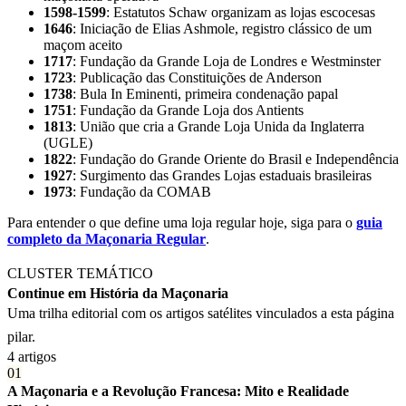
1598-1599
: Estatutos Schaw organizam as lojas escocesas
1646
: Iniciação de Elias Ashmole, registro clássico de um
maçom aceito
1717
: Fundação da Grande Loja de Londres e Westminster
1723
: Publicação das Constituições de Anderson
1738
: Bula In Eminenti, primeira condenação papal
1751
: Fundação da Grande Loja dos Antients
1813
: União que cria a Grande Loja Unida da Inglaterra
(UGLE)
1822
: Fundação do Grande Oriente do Brasil e Independência
1927
: Surgimento das Grandes Lojas estaduais brasileiras
1973
: Fundação da COMAB
Para entender o que define uma loja regular hoje, siga para o
guia
completo da Maçonaria Regular
.
CLUSTER TEMÁTICO
Continue em História da Maçonaria
Uma trilha editorial com os artigos satélites vinculados a esta página
pilar.
4 artigos
01
A Maçonaria e a Revolução Francesa: Mito e Realidade