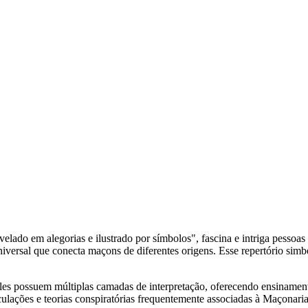
elado em alegorias e ilustrado por símbolos", fascina e intriga pesso
iversal que conecta maçons de diferentes origens. Esse repertório si
s possuem múltiplas camadas de interpretação, oferecendo ensinamentos m
culações e teorias conspiratórias frequentemente associadas à Maçonaria