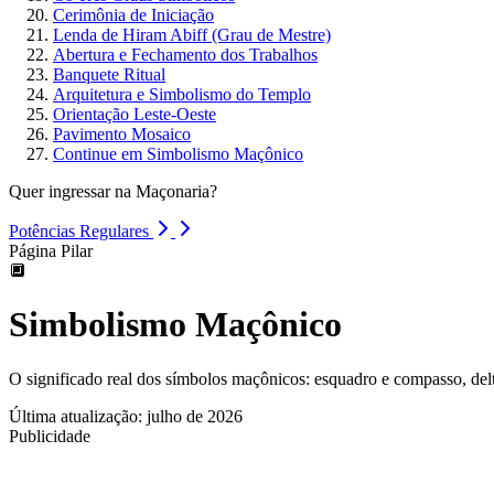
Cerimônia de Iniciação
Lenda de Hiram Abiff (Grau de Mestre)
Abertura e Fechamento dos Trabalhos
Banquete Ritual
Arquitetura e Simbolismo do Templo
Orientação Leste-Oeste
Pavimento Mosaico
Continue em Simbolismo Maçônico
Quer ingressar na Maçonaria?
Potências Regulares
Página Pilar
🔲
Simbolismo Maçônico
O significado real dos símbolos maçônicos: esquadro e compasso, del
Última atualização: julho de 2026
Publicidade