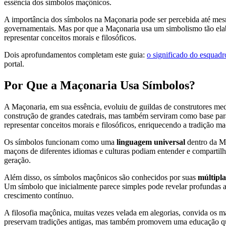
essência dos símbolos maçônicos.
A importância dos símbolos na Maçonaria pode ser percebida até mesm
governamentais. Mas por que a Maçonaria usa um simbolismo tão elab
representar conceitos morais e filosóficos.
Dois aprofundamentos completam este guia:
o significado do esquad
portal.
Por Que a Maçonaria Usa Símbolos?
A Maçonaria, em sua essência, evoluiu de guildas de construtores me
construção de grandes catedrais, mas também serviram como base para
representar conceitos morais e filosóficos, enriquecendo a tradição ma
Os símbolos funcionam como uma
linguagem universal
dentro da Ma
maçons de diferentes idiomas e culturas podiam entender e compartilha
geração.
Além disso, os símbolos maçônicos são conhecidos por suas
múltipl
Um símbolo que inicialmente parece simples pode revelar profundas ale
crescimento contínuo.
A filosofia maçônica, muitas vezes velada em alegorias, convida os m
preservam tradições antigas, mas também promovem uma educação que t