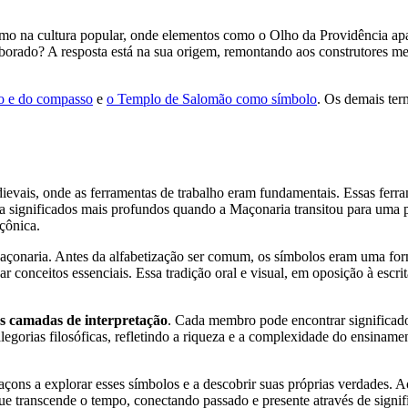
o na cultura popular, onde elementos como o Olho da Providência apar
orado? A resposta está na sua origem, remontando aos construtores med
ro e do compasso
e
o Templo de Salomão como símbolo
. Os demais te
dievais, onde as ferramentas de trabalho eram fundamentais. Essas fe
 significados mais profundos quando a Maçonaria transitou para uma pr
çônica.
çonaria. Antes da alfabetização ser comum, os símbolos eram uma for
r conceitos essenciais. Essa tradição oral e visual, em oposição à escr
as camadas de interpretação
. Cada membro pode encontrar significado
gorias filosóficas, refletindo a riqueza e a complexidade do ensinamen
açons a explorar esses símbolos e a descobrir suas próprias verdades. 
ranscende o tempo, conectando passado e presente através de signific