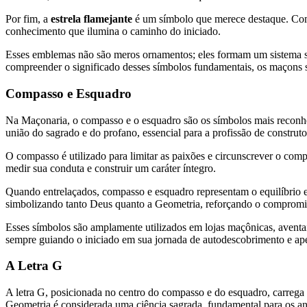
Por fim, a
estrela flamejante
é um símbolo que merece destaque. Com 
conhecimento que ilumina o caminho do iniciado.
Esses emblemas não são meros ornamentos; eles formam um sistema sim
compreender o significado desses símbolos fundamentais, os maçons são
Compasso e Esquadro
Na Maçonaria, o compasso e o esquadro são os símbolos mais reconhecí
união do sagrado e do profano, essencial para a profissão de construto
O compasso é utilizado para limitar as paixões e circunscrever o co
medir sua conduta e construir um caráter íntegro.
Quando entrelaçados, compasso e esquadro representam o equilíbrio en
simbolizando tanto Deus quanto a Geometria, reforçando o compromis
Esses símbolos são amplamente utilizados em lojas maçônicas, aventai
sempre guiando o iniciado em sua jornada de autodescobrimento e ap
A Letra G
A letra G, posicionada no centro do compasso e do esquadro, carrega
Geometria é considerada uma ciência sagrada, fundamental para os ant