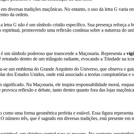
 em diversas tradições maçônicas. No entanto, o uso da letra G varia e
dentro da ordem.
letra G não é um símbolo cristão específico. Sua presença reforça a b
e o espiritual, promovendo uma reflexão contínua sobre a natureza do uni
 é um símbolo poderoso que transcende a Maçonaria. Representa a
vig
 retratado dentro de um triângulo radiante, evocando a Trindade na ico
u-se um emblema do Grande Arquiteto do Universo, que observa e gui
r dos Estados Unidos, onde está associado a teorias conspiratórias e s
 significado. Na Maçonaria, ele inspira responsabilidade moral, enquant
provoca reflexão e debate, tanto dentro quanto fora das lojas maçônica
sto como uma forma geométrica perfeita e estável. Essa figura represent
. O número três, que é sagrado em diversas tradições, está presente em
spiritual, um objetivo central para os maçons. No contexto arquitetônico,