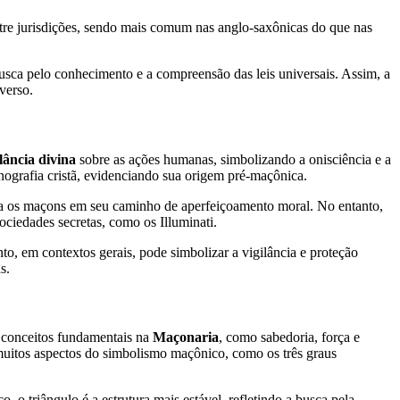
ntre jurisdições, sendo mais comum nas anglo-saxônicas do que nas
usca pelo conhecimento e a compreensão das leis universais. Assim, a
verso.
ilância divina
sobre as ações humanas, simbolizando a onisciência e a
nografia cristã, evidenciando sua origem pré-maçônica.
a os maçons em seu caminho de aperfeiçoamento moral. No entanto,
ociedades secretas, como os Illuminati.
o, em contextos gerais, pode simbolizar a vigilância e proteção
s.
a conceitos fundamentais na
Maçonaria
, como sabedoria, força e
 muitos aspectos do simbolismo maçônico, como os três graus
 o triângulo é a estrutura mais estável, refletindo a busca pela