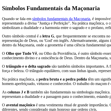
Símbolos Fundamentais da Maçonaria
Quando se fala em
símbolos fundamentais da Maçonaria
, é impossív
representando a divisa "Justiça e Perfeição". Na prática maçônica, o 
simbolizam a dualidade e a harmonia entre o sagrado e o profano, refl
Outro símbolo central é a
letra G
, que frequentemente se encontra no
representação de Deus, ou 'God' em inglês. Alternativamente, alguns i
dentro da Maçonaria, onde a geometria é uma ciência fundamental que
O
Olho que Tudo Vê
, ou Olho da Providência, é outro símbolo esse
conhecimento divino e a onisciência de Deus. Dentro da Maçonaria, s
O
triângulo e o delta sagrado
são também símbolos importantes. A fo
força e beleza. O triângulo equilátero, com suas linhas iguais, represen
Na prática maçônica, a
pedra bruta e a pedra polida
têm um signific
homem aperfeiçoado, virtuoso e conhecedor. O trabalho do maçom é des
As
colunas J e B
também são fundamentais na simbologia maçônica. C
representam a dualidade e a passagem para o conhecimento, estando p
O
avental maçônico
é uma vestimenta ritual de grande importância. 
diferentes, sendo considerado mais honroso que ordens civis.