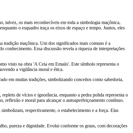
ão, talvez, os mais reconhecíveis em toda a simbologia maçônica,
 enquanto o esquadro traça os eixos de espaço e tempo. Juntos, eles
 na tradição maçônica. Um dos significados mais comuns é a
ndo conhecimento. Essa discussão revela a riqueza de interpretações
como visto na obra 'A Ceia em Emaús'. Este símbolo representa o
vendo a vigilância moral e ética.
grado em muitas tradições, simbolizando conceitos como sabedoria,
repleto de vícios e ignorância, enquanto a pedra polida representa o
o, reflexão e moral para alcançar o autoaperfeiçoamento contínuo.
imbolizam, respectivamente, o estabelecimento e a força. Elas
abalho, pureza e dignidade. Evolui conforme os graus, com decorações