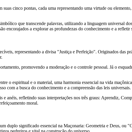
suas cinco pontas, cada uma representando uma virtude ou elemento, a
bólico que transcende palavras, utilizando a linguagem universal dos 
 encorajados a explorar as profundezas do conhecimento e a refletir so
veis, representando a divisa "Justiça e Perfeição". Originados das prát
r.
mportamento, promovendo a moderação e o controle pessoal. Já o esquad
tre o espiritual e o material, uma harmonia essencial na vida maçônica
so com a busca do conhecimento e a compreensão das leis universais.
s e anéis, refletindo suas interpretações nos três graus: Aprendiz, Co
erfeiçoamento moral.
 um duplo significado essencial na Maçonaria: Geometria e Deus, ou "
igos pedreiros e vital na construção do universo.