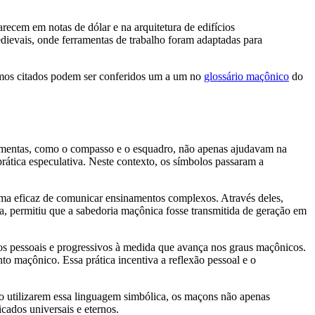
ecem em notas de dólar e na arquitetura de edifícios
ievais, onde ferramentas de trabalho foram adaptadas para
rmos citados podem ser conferidos um a um no
glossário maçônico
do
rramentas, como o compasso e o esquadro, não apenas ajudavam na
ática especulativa. Neste contexto, os símbolos passaram a
ma eficaz de comunicar ensinamentos complexos. Através deles,
ita, permitiu que a sabedoria maçônica fosse transmitida de geração em
s pessoais e progressivos à medida que avança nos graus maçônicos.
to maçônico. Essa prática incentiva a reflexão pessoal e o
Ao utilizarem essa linguagem simbólica, os maçons não apenas
ados universais e eternos.