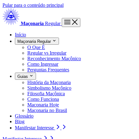
Pular para o conteúdo principal
Maçonaria
Regular
Início
Maçonaria Regular
O Que É
Regular vs Irregular
Reconhecimento Maçônico
Como Ingressar
Perguntas Frequentes
Guias
História da Maçonaria
Simbolismo Maçônico
Filosofia Maçônica
Como Funciona
Maçonaria Hoje
Maçonaria no Brasil
Glossário
Blog
Manifestar Interesse
Manifestar Interesse