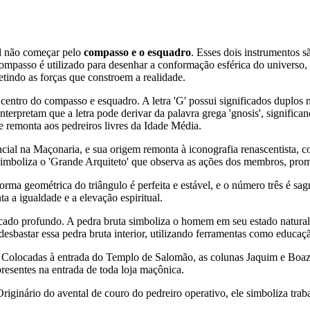
el não começar pelo
compasso e o esquadro
. Esses dois instrumentos s
compasso é utilizado para desenhar a conformação esférica do universo,
etindo as forças que constroem a realidade.
 centro do compasso e esquadro. A letra 'G' possui significados duplos
nterpretam que a letra pode derivar da palavra grega 'gnosis', significa
 remonta aos pedreiros livres da Idade Média.
ncial na Maçonaria, e sua origem remonta à iconografia renascentista, 
imboliza o 'Grande Arquiteto' que observa as ações dos membros, promo
rma geométrica do triângulo é perfeita e estável, e o número três é sa
ta a igualdade e a elevação espiritual.
ado profundo. A pedra bruta simboliza o homem em seu estado natural, 
bastar essa pedra bruta interior, utilizando ferramentas como educaçã
olocadas à entrada do Templo de Salomão, as colunas Jaquim e Boaz s
resentes na entrada de toda loja maçônica.
Originário do avental de couro do pedreiro operativo, ele simboliza tr