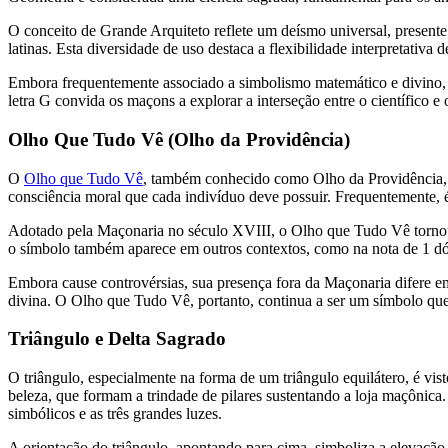
O conceito de Grande Arquiteto reflete um deísmo universal, presente
latinas. Esta diversidade de uso destaca a flexibilidade interpretativa 
Embora frequentemente associado a simbolismo matemático e divino, a 
letra G convida os maçons a explorar a interseção entre o científico 
Olho Que Tudo Vê (Olho da Providência)
O
Olho que Tudo Vê
, também conhecido como Olho da Providência,
consciência moral que cada indivíduo deve possuir. Frequentemente, é
Adotado pela Maçonaria no século XVIII, o Olho que Tudo Vê torno
o símbolo também aparece em outros contextos, como na nota de 1 dóla
Embora cause controvérsias, sua presença fora da Maçonaria difere em
divina. O Olho que Tudo Vê, portanto, continua a ser um símbolo que 
Triângulo e Delta Sagrado
O triângulo, especialmente na forma de um triângulo equilátero, é vi
beleza, que formam a trindade de pilares sustentando a loja maçônica
simbólicos e as três grandes luzes.
A orientação do triângulo, apontando para cima, simboliza a elevação e