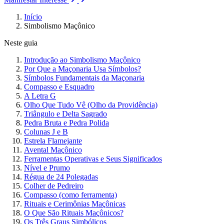
Início
Simbolismo Maçônico
Neste guia
Introdução ao Simbolismo Maçônico
Por Que a Maçonaria Usa Símbolos?
Símbolos Fundamentais da Maçonaria
Compasso e Esquadro
A Letra G
Olho Que Tudo Vê (Olho da Providência)
Triângulo e Delta Sagrado
Pedra Bruta e Pedra Polida
Colunas J e B
Estrela Flamejante
Avental Maçônico
Ferramentas Operativas e Seus Significados
Nível e Prumo
Régua de 24 Polegadas
Colher de Pedreiro
Compasso (como ferramenta)
Rituais e Cerimônias Maçônicas
O Que São Rituais Maçônicos?
Os Três Graus Simbólicos