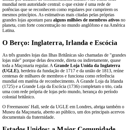
mundial nem autoridade central: o que existe é uma rede de
potências que se reconhecem como regulares por cumprirem os
mesmos princípios. As estimativas mais citadas pelas próprias
grandes lojas apontam para
alguns milhões de membros ativos
no
planeta, com forte concentração no mundo anglófono e na América
Latina.
O Berço: Inglaterra, Irlanda e Escócia
As três grandes lojas das Ilhas Britânicas são chamadas de "grandes
lojas mãe" porque delas descende, direta ou indiretamente, quase
toda a Maçonaria regular. A
Grande Loja Unida da Inglaterra
(UGLE)
, herdeira da fundação de 1717 e da união de 1813, reúne
centenas de milhares de membros e funciona como referência
mundial em matéria de reconhecimento. A Grande Loja da Irlanda
(1725) e a Grande Loja da Escócia (1736) completam o trio, cada
uma com rede própria de lojas pelo mundo, herança do período
colonial britânico.
O Freemasons' Hall, sede da UGLE em Londres, abriga também o
Museu da Maçonaria, aberto ao público, um dos principais acervos
documentais da fraternidade.
Estados Unidos: a Maior Comunidade