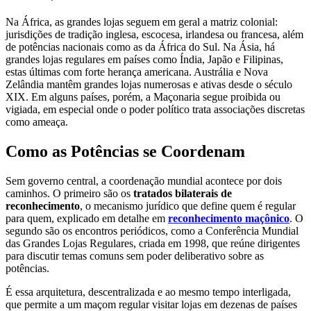
Na África, as grandes lojas seguem em geral a matriz colonial:
jurisdições de tradição inglesa, escocesa, irlandesa ou francesa, além
de potências nacionais como as da África do Sul. Na Ásia, há
grandes lojas regulares em países como Índia, Japão e Filipinas,
estas últimas com forte herança americana. Austrália e Nova
Zelândia mantêm grandes lojas numerosas e ativas desde o século
XIX. Em alguns países, porém, a Maçonaria segue proibida ou
vigiada, em especial onde o poder político trata associações discretas
como ameaça.
Como as Potências se Coordenam
Sem governo central, a coordenação mundial acontece por dois
caminhos. O primeiro são os
tratados bilaterais de
reconhecimento
, o mecanismo jurídico que define quem é regular
para quem, explicado em detalhe em
reconhecimento maçônico
. O
segundo são os encontros periódicos, como a Conferência Mundial
das Grandes Lojas Regulares, criada em 1998, que reúne dirigentes
para discutir temas comuns sem poder deliberativo sobre as
potências.
É essa arquitetura, descentralizada e ao mesmo tempo interligada,
que permite a um maçom regular visitar lojas em dezenas de países